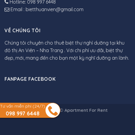
Hotline: 098 997 6448
Email : bietthuanvien@gmail.com
VỀ CHÚNG TÔI
Chúng tôi chuyên cho thuê biệt thự nghỉ dưỡng tại khu
đô thị An Viên – Nha Trang . Với chi phí ưu đãi, biệt thự
đẹp, mới, mang đến cho bạn một kỳ nghĩ dưỡng an lành.
FANPAGE FACEBOOK
Tư vấn miễn phí (24/7)
Copyright 2026 ©
Apartment For Rent
098 997 6448