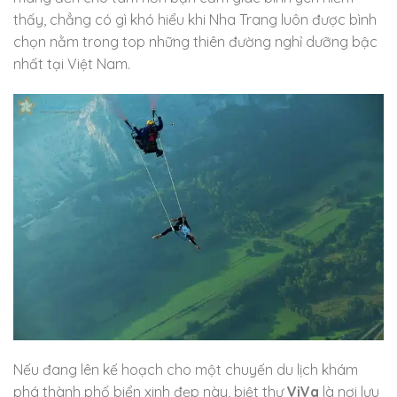
thấy, chẳng có gì khó hiểu khi Nha Trang luôn được bình
chọn nằm trong top những thiên đường nghỉ dưỡng bậc
nhất tại Việt Nam.
Nếu đang lên kế hoạch cho một chuyến du lịch khám
phá thành phố biển xinh đẹp này, biệt thự
ViVa
là nơi lưu