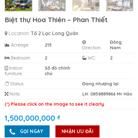
Biệt thự Hoa Thiên – Phan Thiết
Location:
Tổ 2 Lạc Long Quân
Đông
Acreage:
215
Direction:
Nam
Bedroom:
2
WC:
2
Indoor
Sổ đỏ chính
furniture:
chủ
Status:
Đang nhượng lại
Note:
LH: 0858889866 Mr Hảo
(*) Please click on the image to see it clearly
1,500,000,000
₫
GỌI NGAY
NHẬN ƯU ĐÃI