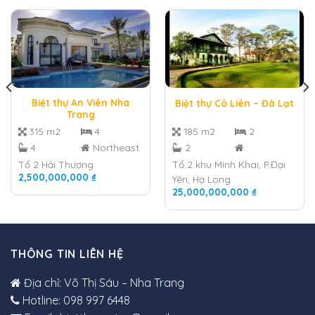
Biệt thự An Viên Nha
Biệt thự Cô Liên – Đà Lạt
Trang
315 m2
4
185 m2
2
4
Northeast
2
Tổ 2 Hải Thượng
Tổ 2 khu Minh Khai, P.Đại
2,500,000,000
₫
Yên, Hạ Long
25,000,000,000
₫
THÔNG TIN LIÊN HỆ
Địa chỉ: Võ Thị Sáu – Nha Trang
Hotline: 098 997 6448