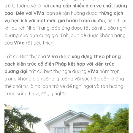
trú lý tưởng và là nơi
cung cấp nhiều dịch vụ chất lượng
cao. Đến với ViVa
, bạn sẽ tận hưởng được n
hững dịch
vụ tiện ích với một mức giá hoàn toàn ưu đãi,
tiện đi lại
khi du lịch Nha Trang, đáp ứng được tất cả nhu cầu nghỉ
dưỡng của bạn cùng gia đình, bạn bè được khách hàng
của
ViVa
rất yêu thích.
Tất cả Biệt thự của
ViVa
được
xây dựng theo phong
cách kiến trúc cổ điển Pháp kết hợp với kiến trúc
đương đại
, tất cả biệt thự nghĩ dưỡng
ViVa
nằm trọn
trong không gian sống lý tưởng với sức hấp dẫn không
thể chối từ, là nơi bạn trở về để nghỉ ngơi và tận hưởng
cuộc sống thi vị, đầy ý nghĩa.