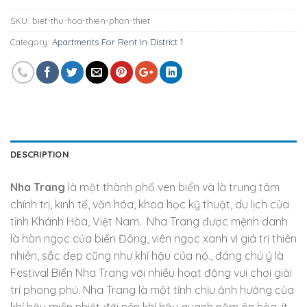
SKU:
biet-thu-hoa-thien-phan-thiet
Category:
Apartments For Rent In District 1
DESCRIPTION
Nha Trang
là một thành phố ven biển và là trung tâm
chính trị, kinh tế, văn hóa, khoa học kỹ thuật, du lịch của
tỉnh Khánh Hòa, Việt Nam. Nha Trang được mệnh danh
là hòn ngọc của biển Đông, viên ngọc xanh vì giá trị thiên
nhiên, sắc đẹp cũng như khí hậu của nó., đáng chú ý là
Festival Biển Nha Trang với nhiều hoạt động vui chơi giải
trí phong phú. Nha Trang là một tỉnh chịu ảnh hưởng của
khí hậu miền nhiệt đới nên khí hậu quanh năm ôn hòa, ít