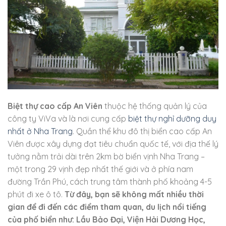
Biệt thự cao cấp An Viên
thuộc hệ thống quản lý của
công ty ViVa và là nơi cung cấp
biệt thự nghỉ dưỡng duy
nhất ở Nha Trang
. Quần thể khu đô thị biển cao cấp An
Viên được xây dựng đạt tiêu chuẩn quốc tế, với địa thế lý
tưởng nằm trải dài trên 2km bờ biển vịnh Nha Trang –
một trong 29 vịnh đẹp nhất thế giới và ở phía nam
đường Trần Phú, cách trung tâm thành phố khoảng 4-5
phút đi xe ô tô.
Từ đây, bạn sẽ không mất nhiều thời
gian để đi đến các điểm tham quan, du lịch nổi tiếng
của phố biển như: Lầu Bảo Đại, Viện Hải Dương Học,