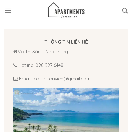
Skip
to
content
THÔNG TIN LIÊN HỆ
Võ Thị Sáu – Nha Trang
Hotline: 098 997 6448
Email : bietthuanvien@gmail.com