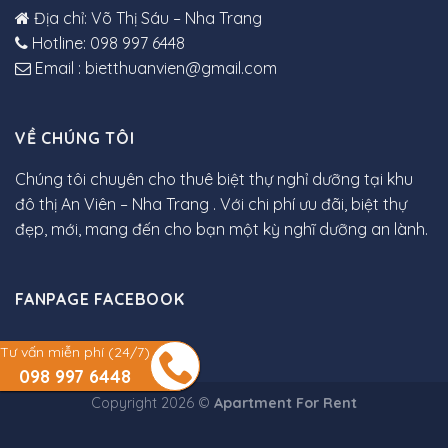
Địa chỉ: Võ Thị Sáu – Nha Trang
Hotline: 098 997 6448
Email : bietthuanvien@gmail.com
VỀ CHÚNG TÔI
Chúng tôi chuyên cho thuê biệt thự nghỉ dưỡng tại khu
đô thị An Viên – Nha Trang . Với chi phí ưu đãi, biệt thự
đẹp, mới, mang đến cho bạn một kỳ nghĩ dưỡng an lành.
FANPAGE FACEBOOK
Tư vấn miễn phí (24/7)
098 997 6448
Copyright 2026 ©
Apartment For Rent