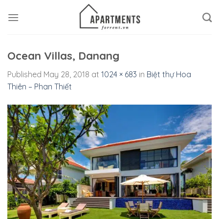
Skip
to
content
Ocean Villas, Danang
Published
May 28, 2018
at
1024 × 683
in
Biệt thự Hoa
Thiên – Phan Thiết