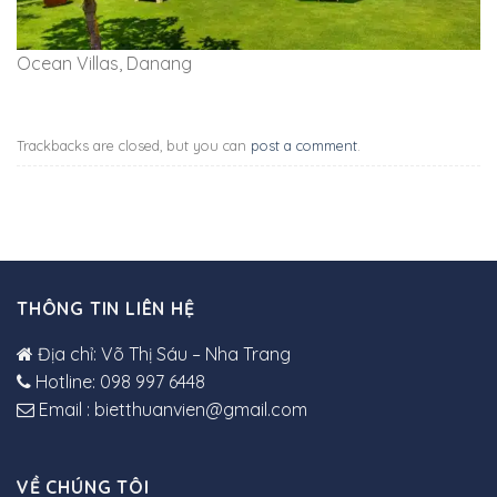
Ocean Villas, Danang
Trackbacks are closed, but you can
post a comment
.
THÔNG TIN LIÊN HỆ
Địa chỉ: Võ Thị Sáu – Nha Trang
Hotline: 098 997 6448
Email : bietthuanvien@gmail.com
VỀ CHÚNG TÔI