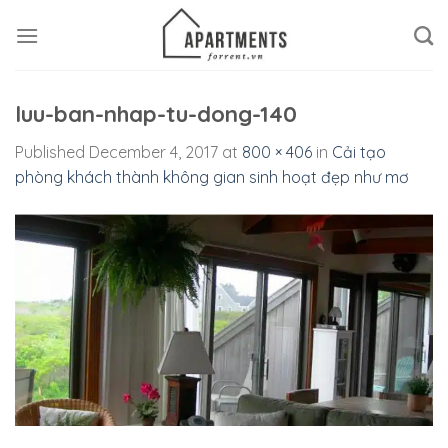
Skip
to
content
luu-ban-nhap-tu-dong-140
Published
December 4, 2017
at
800 × 406
in
Cải tạo
phòng khách thành không gian sinh hoạt đẹp như mơ