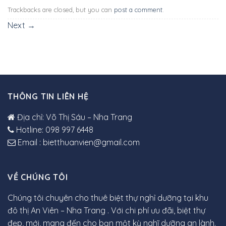
Trackbacks are closed, but you can
post a comment
.
Next
→
THÔNG TIN LIÊN HỆ
Địa chỉ: Võ Thị Sáu – Nha Trang
Hotline: 098 997 6448
Email : bietthuanvien@gmail.com
VỀ CHÚNG TÔI
Chúng tôi chuyên cho thuê biệt thự nghỉ dưỡng tại khu
đô thị An Viên – Nha Trang . Với chi phí ưu đãi, biệt thự
đẹp, mới, mang đến cho bạn một kỳ nghĩ dưỡng an lành.