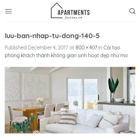
Skip
to
content
luu-ban-nhap-tu-dong-140-5
Published
December 4, 2017
at
800 × 407
in
Cải tạo
phòng khách thành không gian sinh hoạt đẹp như mơ