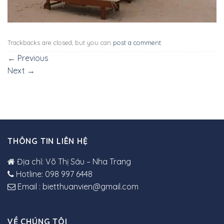
Trackbacks are closed, but you can
post a comment
.
←
Previous
Next
→
THÔNG TIN LIÊN HỆ
Địa chỉ: Võ Thị Sáu – Nha Trang
Hotline: 098 997 6448
Email : bietthuanvien@gmail.com
VỀ CHÚNG TÔI