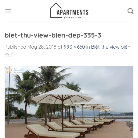
Skip
to
content
biet-thu-view-bien-dep-335-3
Published
May 28, 2018
at
990 × 660
in
Biệt thự view biển
đẹp